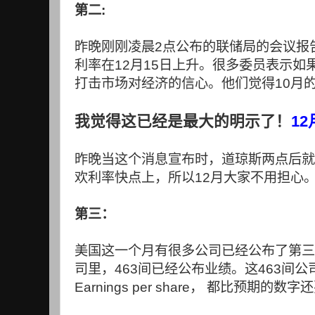
第二
:
昨晚刚刚凌晨
2
点公布的联储局的会议报
利率在
12
月
15
日上升。很多委员表示如
打击市场对经济的信心。他们觉得
10
月
12
我觉得这已经是最大的明示了！
昨晚当这个消息宣布时，道琼斯两点后就
欢利率快点上，所以
12
月大家不用担心
第三：
美国这一个月有很多公司已经公布了第三
司里，
463
间已经公布业绩。这
463
间公
Earnings per share
，
都比预期的数字还