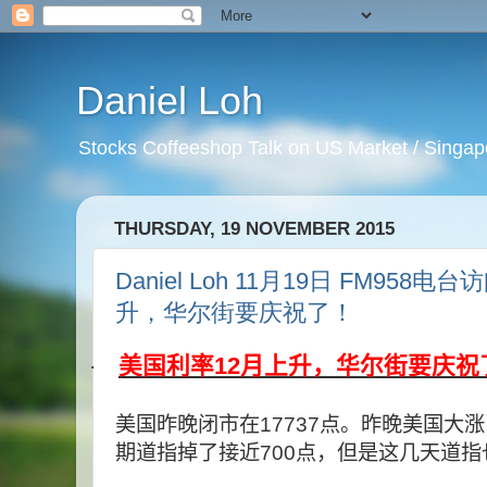
Daniel Loh
Stocks Coffeeshop Talk on US Market / Singapo
THURSDAY, 19 NOVEMBER 2015
Daniel Loh 11月19日 FM95
升，华尔街要庆祝了！
12
美国利率
月上升，华尔街要庆祝
·
美国昨晚闭市在
17737
点。昨晚美国大涨
期道指掉了接近
700
点，但是这几天道指