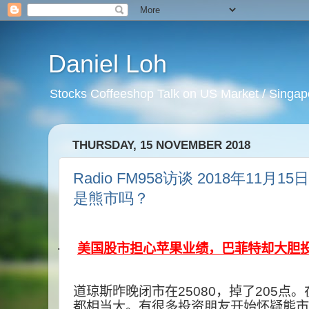
Daniel Loh
Stocks Coffeeshop Talk on US Market / Singapo
THURSDAY, 15 NOVEMBER 2018
Radio FM958访谈 2018年11月
是熊市吗？
·
美国
股市担心苹果业绩，巴菲特却大胆
道琼斯昨晚闭市在
25080
，掉了
205
点。
都相当大。有很多投资朋友开始怀疑熊市