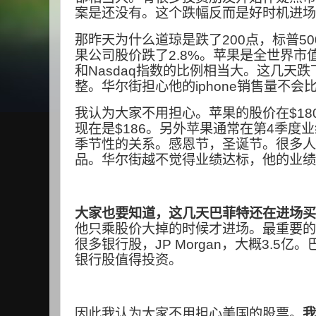
案是还没有。这个跌幅反而是好时机进场
那昨天为什么道琼是跌了
200
点，标普
50
果公司股价跌了
2.8%
。苹果是全世界市
和
Nasdaq
指数的比例相当大。这几天跌
整。华尔街担心他的
iphone
销售量不会
我认为大家不用担心。苹果的股价在
$18
现在是
$186
。另外苹果通常在第
4
季度业
季节性的关系。感恩节，圣诞节。很多人
品。华尔街越不觉得业绩达标，他的业绩
大家也要知道，这几天巴菲特还在进场买
他只乘股价大掉的时候才进场。最重要的
很多银行股，
JP Morgan
，大概
3.5
亿。
银行股值得投资。
因此我认为大家不用担心美国的股票。
我