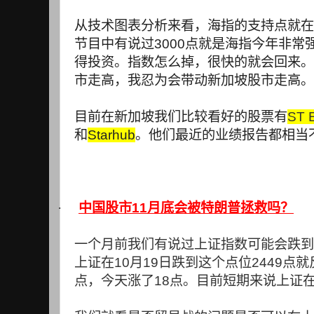
从技术图表分析来看，海指的支持点就在
节目中有说过
3000
点就是海指今年非常
得投资。指数怎么掉，很快的就会回来。
市走高，我忍为会带动新加坡股市走高。
目前在新加坡我们比较看好的股票有
ST 
和
Starhub
。他们最近的业绩报告都相当
·
中国股市
11
月底会被特朗普拯救吗？
一个月前我们有说过上证指数可能会跌到
上证在
10
月
19
日跌到这个点位
2449
点就
点，今天涨了
18
点。目前短期来说上证