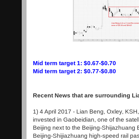
Mid term target 1: $0.67-$0.70
Mid term target 2: $0.77-$0.80
Recent News that are surrounding Li
1) 4 April 2017 - Lian Beng, Oxley, KSH
invested in Gaobeidian, one of the satell
Beijing next to the Beijing-Shijazhuan
Beijing-Shijiazhuang high-speed rail pa