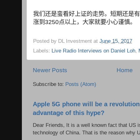
我们还是蛮看好上证的走势。短期还是有
涨到
3250
点以上，大家就要小心谨慎。
Posted by
DL Investment
at
June 15, 2017
Labels:
Live Radio Interviews on Daniel Loh
,
Newer Posts
Home
Subscribe to:
Posts (Atom)
Apple 5G phone will be a revolutio
advantage of this hype?
Dear Friends, It is a well known fact that US i
technology of China. That is the reason why 