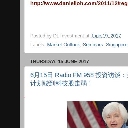
http://www.danielloh.com/2011/12/reg
Posted by
DL Investment
at
June 19, 2017
Labels:
Market Outlook
,
Seminars
,
Singapore
THURSDAY, 15 JUNE 2017
6月15日 Radio FM 958 投
计划驶到科技股走弱！
·