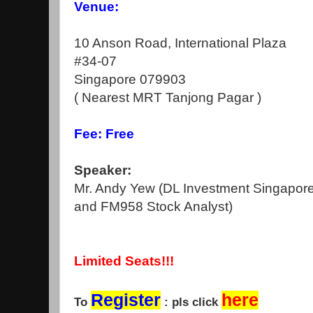
Venue:
10 Anson Road, International Plaza
#34-07
Singapore 079903
( Nearest MRT Tanjong Pagar )
Fee: Free
Speaker:
Mr. Andy Yew (DL Investment Singapore
and FM958 Stock Analyst)
Limited Seats!!!
Register
here
To
: pls click