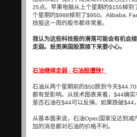
25
点。苹果电脑从上个星期的
$155
掉到
个星期的
$988
掉到了
$950
。
Alibaba, Fa
技股这一周的股市都非常差。
我认为这些科技股的滑落可能会有机会接
走弱。投资美国股票接下来要小心。
石油继续走弱 - 石油股遭殃！
石油从两个星期前的
$50
跌到今天
$44.70
都有受影响。从技术图表来看，
$44
确实
是否石油在
$44
可以反弹。如果跌破
$44
从基本面来说，石油
Opec
国家没达到减
加的消息都对石油的价格不利。