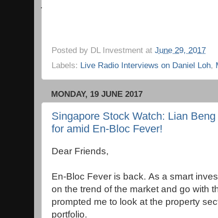
·
Posted by
DL Investment
at
June 29, 2017
Labels:
Live Radio Interviews on Daniel Loh
,
MONDAY, 19 JUNE 2017
Singapore Stock Watch: Lian Beng 
for amid En-Bloc Fever!
Dear Friends,
En-Bloc Fever is back.
As a smart invest
on the trend of the market and go with t
prompted me to look at the property sect
portfolio.