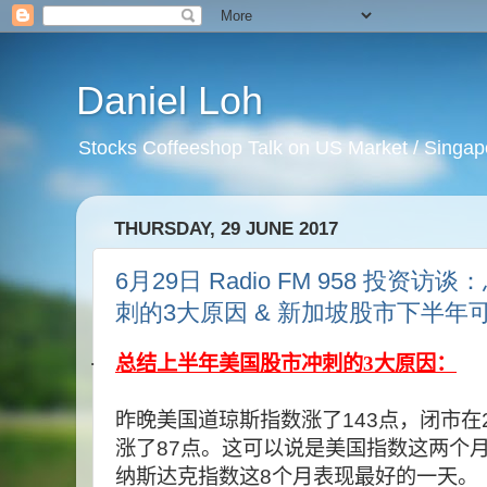
Daniel Loh
Stocks Coffeeshop Talk on US Market / Singapo
THURSDAY, 29 JUNE 2017
6月29日 Radio FM 958 投
刺的3大原因 & 新加坡股市下半年
·
总结上半年美国股市冲刺的3大原因：
昨晚美国道琼斯指数涨了
143
点，闭市在
涨了
87
点。这可以说是美国指数这两个
纳斯达克指数这
8
个月表现最好的一天。