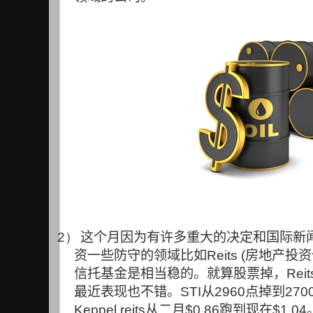
2）
这个月因为有许多重大的决定和国际新
资一些防守的领域比如
Reits (
房地产投资
信托基金是相当稳的。就算股票掉，
Reit
最近表现也不错。
STI
从
2960
点掉到
270
Keppel reits
从二月
$0.86
跑到现在
$1.04