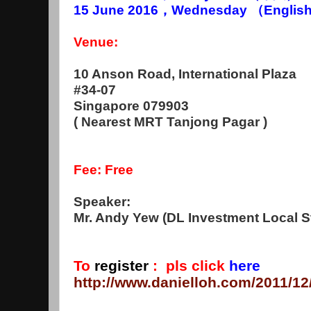
15 June 2016
，Wednesday （
Englis
Venue:
10 Anson Road, International Plaza
#34-07
Singapore 079903
( Nearest MRT Tanjong Pagar )
Fee: Free
Speaker:
Mr. Andy Yew (DL Investment Local St
To
register
:
pls click
here
http://www.danielloh.com/2011/12/