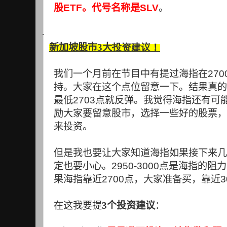
股
ETF
。代号名称是
SLV
。
·
新加坡股市3大
投资
建议！
我们一个月前在节目中有提过海指在
270
持。大家在这个点位留意一下。结果真的
最低
2703
点就反弹。我觉得海指还有可
励大家要留意股市，选择一些好的股票，
来投资。
但是我也要让大家知道海指如果接下来几
定也要小心。
2950-3000
点是海指的阻力
果海指靠近
2700
点，大家准备买，靠近
3
在这我要提
3个投资建议
：