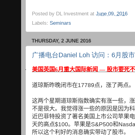
Posted by
DL Investment
at
June 09, 2016
Labels:
Seminars
THURSDAY, 2 JUNE 2016
广播电台Daniel Loh 访问：6
·
美国英国6月重大国际新闻 — 股市要死
道琼斯昨晚闭市在
17789
点，涨了两点。
这两个星期道琼斯指数确实有涨一些，涨
不是很大。我觉得涨一些的原因是因为科
近巴菲特投资了著名美国上市公司苹果电
天的高点
$100
。苹果是
S&P500
和
Nasd
所以这个利好的消息确实带动了股市。