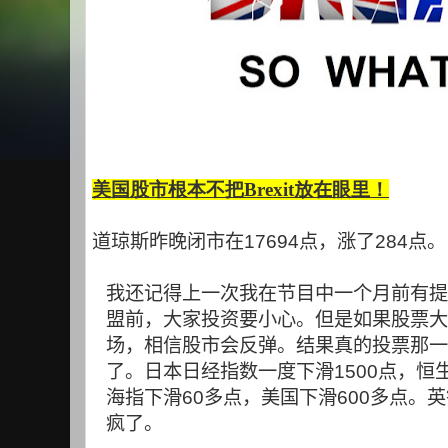
美国股市根本不把Brexit放在眼里！
道琼斯昨晚闭市在
17694
点，涨了
284
点。
我还记得上一次我在节目中一个月前有提
盟前，大家投资要小心。但是如果股票大
场，相信股市会反弹。结果真的投票那一
了。日本日经指数一度下滑
1500
点，恒
海指下滑
60
多点，美国下滑
600
多点。英
疯了。