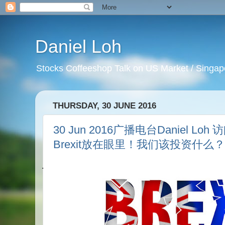
Daniel Loh
Stocks Coffeeshop Talk on US Market / Singapo
THURSDAY, 30 JUNE 2016
30 Jun 2016广播电台Daniel 
Brexit放在眼里！我们该投资什么？
·