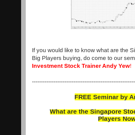
If you would like to know what are the 
Big Players buying, do come to our sem
Investment Stock Trainer Andy Yew
!
---------------------------------------------------------
FREE Seminar by 
What are the
Singapore
Sto
Players
No