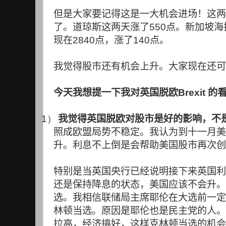
但是大家要记得这是一大机会进场！这两
了。道琼斯这两天涨了
550
点。新加坡海
现在
2840
点，涨了
140
点。
我觉得股市还有机会上升。大家现在还可
今天我想提一下我对英国脱欧
Brexit
的
1）
我觉得英国脱欧对股市是好的影响，不
照成欧盟局势不稳定。我认为到十一月美
升。利息不上倒是会帮助美国股市再次创
特别是当英国央行已经说明接下来英国利
还是保持降息的状态，美国应该不会升。
选。我相信联储局主席耶伦在大选前一定
林顿当选。原因是耶伦也是民主党的人。
拉高，经济搞好，这样克林顿当选的机会