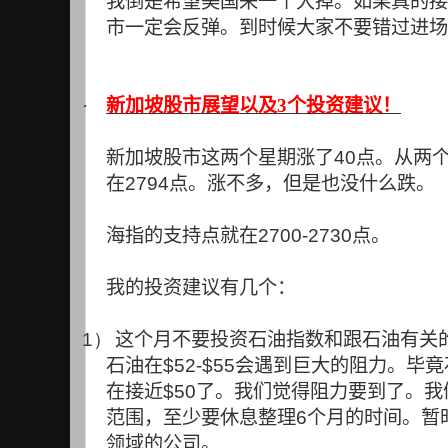
我倒是希望美国来一个大掉。如果真的接
市一定会反弹。到时候大家不要错过进场
·
新加坡股市展望以及3个投资建议！
新加坡股市这两个星期涨了
40
点。从两
在
2794
点。涨不多，但是也没什么跌。
海指的支持点就在
2700-2730
点。
我的投资建议有几个：
1）
这个月不要投资石油指数和跟石油有关
石油在
$52-$55
会遇到巨大的阻力。毕竟
在接近
$50
了。我们觉得阻力要到了。我
范围，至少要休息整理
6
个月的时间。暂
领域的公司。