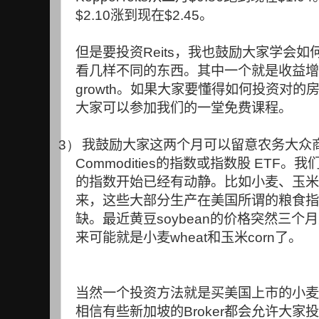
$2.10
涨到现在
$2.45
。
但是要投资
Reits
，我也鼓励大家学会如
看几样不同的东西。其中一个就是收益增
growth
。如果大家要懂得如何投资对的
大家可以参加我们的一堂免费课程。
3）
我鼓励大家这两个月可以留意农务大众
Commodities
的指数或指数股
ETF
。我
的指数开始已经有动静。比如小麦、玉米
来，这些大部分生产在美国所谓的粮食指
缺。最近黄豆
soybean
的价格突然三个月
来可能就是小麦
wheat
和玉米
corn
了。
当然一个投资方法就是买美国上市的小麦
相信有些新加坡的
Broker
都会允许大家投