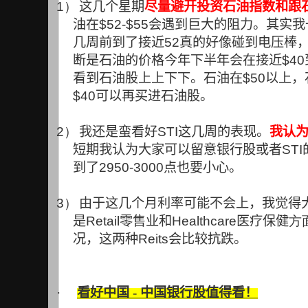
1）
这几个星期
尽量避开投资石油指数和跟
油在
$52-$55
会遇到巨大的阻力。其实我
几周前到了接近
52
真的好像碰到电压棒
断是石油的价格今年下半年会在接近
$40
看到石油股上上下下。石油在
$50
以上，
$40
可以再买进石油股。
2）
我还是蛮看好
STI
这几周的表现。
我认
短期我认为大家可以留意银行股或者
STI
到了
2950-3000
点也要小心。
3）
由于这几个月利率可能不会上，我觉得
是
Retail
零售业和
Healthcare
医疗保健
方面
况，这两种
Reits
会比较抗跌。
·
看好中国 - 中国银行股值得看！