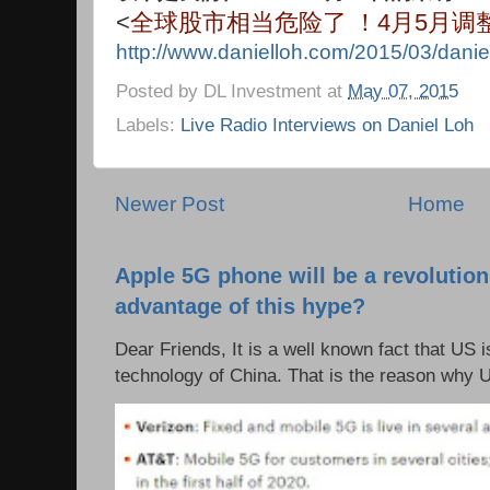
<
全球股市相当危险了 ！4月5月调
http://www.danielloh.com/2015/03/danie
Posted by
DL Investment
at
May 07, 2015
Labels:
Live Radio Interviews on Daniel Loh
Newer Post
Home
Apple 5G phone will be a revolutio
advantage of this hype?
Dear Friends, It is a well known fact that US i
technology of China. That is the reason why 