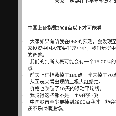
·
大家一定要在下半年留意石
中国上证指数3900点以下才可能看
·
大家如果有听我在
958
的预测，会发现
家投资中国股市要非常小心，我们觉得中
的调整。
·
我们的判断大概可能会有一个
15-20%
的
点。
·
前天上证指数掉了
180
点。昨天掉了
70
·
从图表来看出现的三根大红蜡烛。
·
价格也跌破了
10
天的移动平均线。
·
我觉得这些都不是一个好的征兆。
·
中国股市至少要掉到
3900
点我才可能会
还不是时候进场。