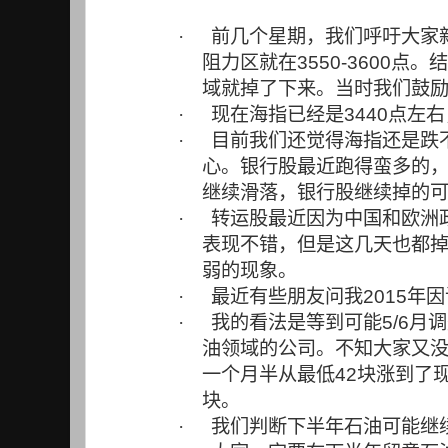
·
前几个星期，我们呼吁大家
阻力区就在
3550-3600
点。结
域就掉了下来。当时我们鼓
·
现在海指已经是
3440
点左右
·
目前我们还觉得海指还是跌
心。银行股最近跑得蛮多的
继续滑落，银行股继续掉的
·
转运股最近因为中国和欧洲
表现不错，但是这几天也都
弱的现象。
·
最近有些朋友问我
2015
年因
·
我的看法是等到可能
5/6
月调
油领域的公司。不知大家又
一个月半从最低
42
块涨到了
块。
·
我们判断下半年石油可能继