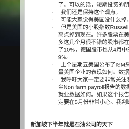
了。可以的话，短期投资的
·
我们还是保持这个观点。
·
可能大家觉得美国没什么掉
·
但是美国的小股指数
Russell
高点掉到现在。许多股票在
多这几个月很不错的股市都
了
10%
，德国股市也从
4
月中
9%
。
·
上个星期五美国公布了
ISM
量美国企业的表现如何。数
·
我呼吁大家一定要非常关注
金
Non farm payroll
报告的数
就业数据如何。如果这个报
定要在
5
月份非常小心。我判
新加坡下半年就是石油公司的天下