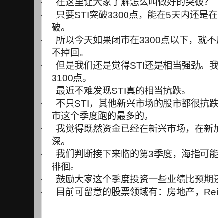
·
在这里让大家了解怎么叫做好的突破？
·
只要
STI
突破
3300
点，能在
5
天内还是在
破。
·
所以今天如果闭市在
3300
点以下，就不
不掉回。
·
但是我们还是觉得
STI
还是相当强劲。
3100
点。
·
最近不难发现
STI
真的相当抗跌。
·
不只
STI
，其他新兴市场的股市都很抗
市这个季度跑的最多的。
·
我觉得既然资金已经在新兴市场，在新
深。
·
我们判断接下来临的第
3
季度，海指可
徘徊。
·
鼓励大家这个季度投资一些业绩比预期
·
目前可留意的股票领域有：房地产，
Rei