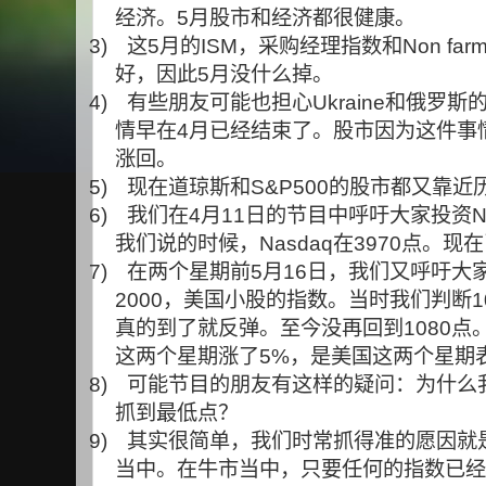
经济。
5
月股市和经济都很健康。
3)
这
5
月的
ISM
，采购经理指数和
Non farm
好，因此
5
月没什么掉。
4)
有些朋友可能也担心
Ukraine
和俄罗斯
情早在
4
月已经结束了。股市因为这件事
涨回。
5)
现在道琼斯和
S&P500
的股市都又靠近
6)
我们在
4
月
11
日的节目中呼吁大家投资
N
我们说的时候，
Nasdaq
在
3970
点。现在
7)
在两个星期前
5
月
16
日，我们又呼吁大
2000
，美国小股的指数。当时我们判断
1
真的到了就反弹。至今没再回到
1080
点
这两个星期涨了
5%
，是美国这两个星期
8)
可能节目的朋友有这样的疑问：为什么
抓到最低点？
9)
其实很简单，我们时常抓得准的愿因就
当中。在牛市当中，只要任何的指数已经