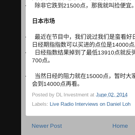
·
除非它跌到
21500
点，那我就叫捡便宜
日本市场
·
最近在节目中，我们说过我们是蛮看好
日经期指指数可以买进的点位是
14000
点
·
日经指数结果掉到了最低
13910
点就反
700
点。
·
当然日经的阻力就在
15000
点，暂时大
会到
14000
点再看。
Posted by
DL Investment
at
June 02, 2014
Labels:
Live Radio Interviews on Daniel Loh
Newer Post
Home