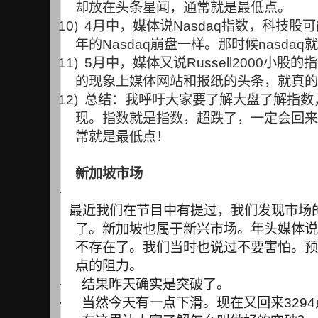
却放在头条星闻，通常就是最低点。
10)
4
月中，媒体说
Nasdaq
指数，科技股可
年的
Nasdaq
崩盘一样。那时候
nasdaq
就
11)
5
月中，媒体又说
Russell2000
小股的指
的现象上媒体网站和报纸的头条，就真的
12)
总结：我呼吁大家要了解大盘了解指数
现。指数就是指数，超跌了，一定会回来
常就是最低点！
新加坡市场
·
最近我们在节目中有提过，我们发现市场
了。新加坡也属于新兴市场。年头媒体说
不存在了。我们当时也说过不要害怕。预
点的阻力。
·
结果昨天确实是突破了。
·
当然今天有一点下滑。现在又回来
3294