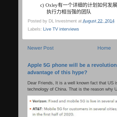
c)
Oxley
有一个详细的计划如何发
执行力相当强的团队
Posted by
DL Investment
at
August 22, 2014
Labels:
Live TV interviews
Newer Post
Home
Apple 5G phone will be a revolutio
advantage of this hype?
Dear Friends, It is a well known fact that US i
technology of China. That is the reason why 