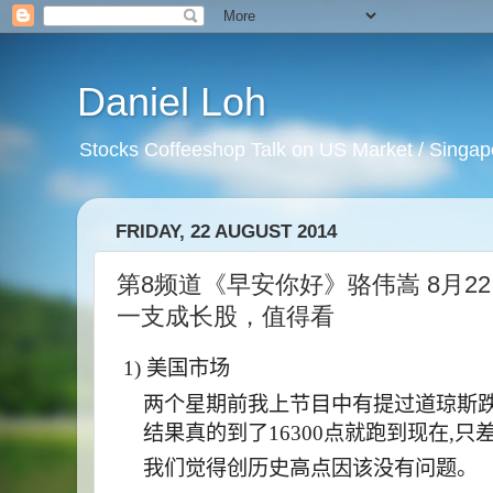
Daniel Loh
Stocks Coffeeshop Talk on US Market / Singapo
FRIDAY, 22 AUGUST 2014
第8频道《早安你好》骆伟嵩 8月22日
一支成长股，值得看
1) 美国市场
两个星期前我上节目中有提过道琼斯
结果真的到了
16300
点就跑到现在
,
只
我们觉得创历史高点因该没有问题。