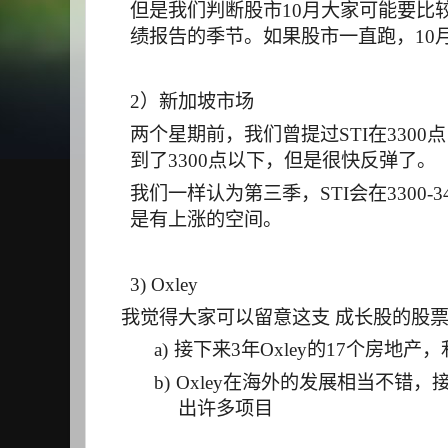
但是我们判断股市
10
月大家可能要比
绩报告的季节。如果股市一直跑，
10
2
）新加坡市场
两个星期前，我们曾提过
STI
在
3300
点
到了
3300
点以下，但是很快反弹了。
我们一样认为第三季，
STI
会在
3300-3
是有上涨的空间。
3) Oxley
我觉得大家可以留意这支 成长股的股
a)
接下来
3
年
Oxley
的
17
个房地产
，
b)
Oxley
在海外的发展相当不错，
出许多项目