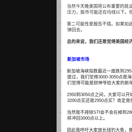
·
当然今天晚美国将公布重要的就
压力，股市可能还在均线以下。
·
第二可能性是报告不错。如果如
弹回去。
·
总的来说，我们还是觉得美国经
新加坡市场
·
新加坡海峡指数最近一度跌到
295
提过，我们觉得
3000-3050
点是海
们觉得可能是财神爷给大家的新
·
2950
到
3050
点之间，大家可以开
3200
点买还是
2950
点买？肯定是
·
当然我不排除
STI
会不会在掉到
28
样冲回
3000
点以上。
·
因此我呼吁大家放长线钓大鱼，