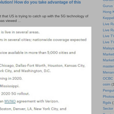
olution! How do you take advantage of this
Gurus 
Hong K
t that US is trying to catch up with the 5G technology of
Keppel
as viewed ...
Live R
Live R
Live T
Live T
Malays
Market
Market
master
Menan
OCBC
osim
(
Pengu
Photos
Rgds
(
Sector