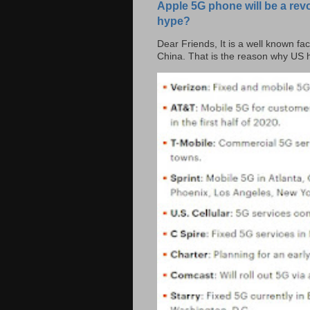
Apple 5G phone will be a rev
hype?
Dear Friends, It is a well known fac
China. That is the reason why US h