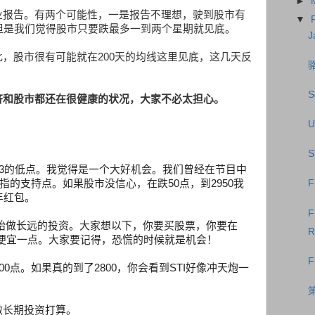
►
业报告。有两个可能性，一是报告不理想，驶到股市有
▼
但是我们觉得股市只要跌最多一到两个星期就见底。
J
此，股市很有可能就在
200
天的均线这里见底，这几天反
S
济和股市都还在很健康的状况，大家不必太担心。
U
S
3
的低点。我觉得是一个大好机会。我们曾经在节目中
指的支持点。如果股市没信心，在跌
50
点，到
2950
我
F
年红包。
F
始做长远的投资。大家想以下，你要买股票，你要在
R
便宜一点。大家要记得，恐慌的时候就是机会！
F
00
点。如果真的到了
2800
，你会看到
STI
好像冲天炮一
做长期投资打算。