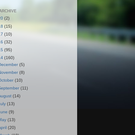
ARCHIVE
20
(2)
18
(15)
17
(10)
16
(32)
15
(95)
14
(160)
December
(5)
November
(8)
October
(10)
September
(11)
August
(14)
July
(13)
June
(9)
May
(13)
April
(20)