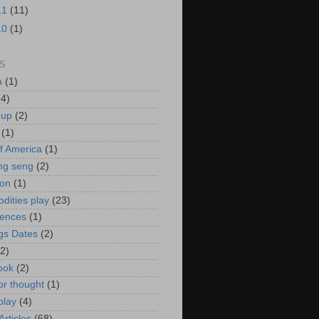
11
(11)
10
(1)
S
a
(1)
(4)
oup
(2)
(1)
f America
(1)
ng seng
(2)
ion
(1)
ities play
(23)
rences
(1)
gs Dates
(2)
(2)
ook
(2)
or thought
(1)
play
(4)
rticles
(68)