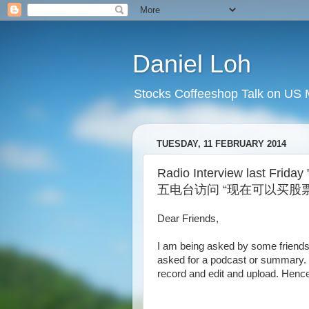
Daniel Loh
Stocks Coffeeshop Talk on US M
TUESDAY, 11 FEBRUARY 2014
Radio Interview last Frida
五电台访问 “现在可以买股
Dear Friends,
I am being asked by some friends
asked for a podcast or summary. N
record and edit and upload. Henc