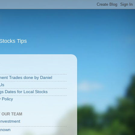
Stocks Tips
S
ment Trades done by Daniel
Us
gs Dates for Local Stocks
 Policy
 OUR TEAM
Investment
known