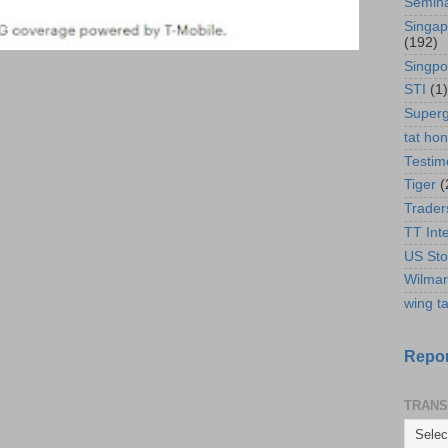
Semin
Singap
(192)
Singpo
STI
(1)
Super
tat ho
Testim
Tiger
(
Trader
TT Int
US Sto
Wilmar
wing ta
Repor
TRANS