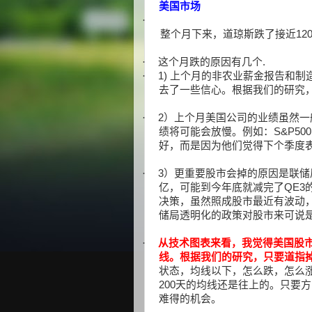
美国市场
·
整个月下来，道琼斯跌了接近
12
·
这个月跌的原因有几个
.
·
1)
上个月的非农业薪金报告和制
去了一些信心。根据我们的研究
·
2
）上个月美国公司的业绩虽然一
绩将可能会放慢。例如：
S&P500
好，而是因为他们觉得下个季度
·
3
）更重要股市会掉的原因是联储
亿，可能到今年底就减完了
QE3
决策，虽然照成股市最近有波动
储局透明化的政策对股市来可说
·
从技术图表来看，我觉得美国股
线。根据我们的研究，只要道指
状态，均线以下，怎么跌，怎么
200
天的均线还是往上的。只要方
难得的机会。