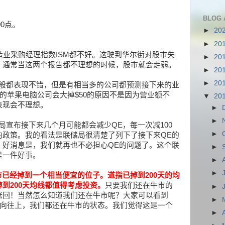
BLOG 
00
点。
►
20
►
20
造业采购经理指数
ISM
都不好。这驶到华尔街对股市失
►
20
，通常当这两个报告都不理想的时候，股市就会走弱。
►
20
►
20
般都表现不错，但是有相当多的公司都预测接下来的业
的苹果电脑公司会大掉
$50
的原因不是因为营业额不
▼
20
表现会不理想。
►
►
局宣布接下来几个月可能都会减少
QE
，每一次减
100
►
的政策。我的看法是联储局很清楚了列下了接下来
QE
的
，好消息是，我们就再也不必担心
QE
的问题了。这个联
►
是一件好事。
►
►
市已经掉到一个相当便宜的位子。道指已掉到
200
天的均
掉到
200
天均线都值得考虑投资。
只要我们还在牛市的
►
涨回！当然怎么知道我们还在牛市呢？大家可以看到
►
向往上，我们都还在牛市的状态。我们觉得这是一个
►