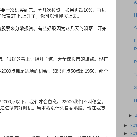
A
不要一次过买到完。分几次投资。如果再跌
10%
，再进
H
就代表
STI
也上升了，你可以慢慢买上去。
S
的股票来分散投资。有些好股因为这几天的滑落，开始
F
R
市。很好的事上证避开了这几天全球股市的波动。现在
R
在
2000
点都是进场的机会。如果再点
50
点到
1950
，那个
T
S
H
22000
点以下，我们才会留意。
23000
我们不叫便宜。
是进场的好时机。原本我没什么看香港股，现在我觉
了。
►
►
20
►
20