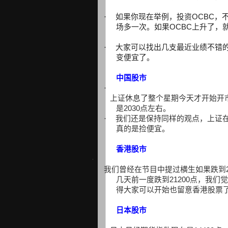
·
如果你现在举例，投资
OCBC
，
场多一次。如果
OCBC
上升了，
·
大家可以找出几支最近业绩不错
变便宜了。
中国股市
·
上证休息了整个星期今天才开始开
是
2030
点左右。
·
我们还是保持同样的观点，上证
真的是捡便宜。
香港股市
·
我们曾经在节目中提过横生如果跌到
几天前一度跌到
21200
点，我们觉
得大家可以开始也留意香港股票
日本股市