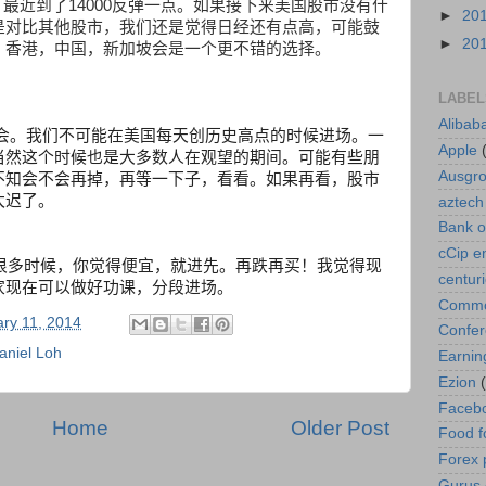
。最近到了
14000
反弹一点。如果接下来美国股市没有什
►
20
是对比其他股市，我们还是觉得日经还有点高，可能鼓
►
20
。香港，中国，新加坡会是一个更不错的选择。
LABEL
Alibab
会。我们不可能在美国每天创历史高点的时候进场。一
Apple
当然这个时候也是大多数人在观望的期间。可能有些朋
Ausgr
不知会不会再掉，再等一下子，看看。如果再看，股市
太迟了。
aztech
Bank o
cCip e
很多时候，你觉得便宜，就进先。再跌再买！我觉得现
centur
家现在可以做好功课，分段进场。
Commod
ry 11, 2014
Confe
aniel Loh
Earnin
Ezion
Faceb
Home
Older Post
Food f
Forex 
Gurus A