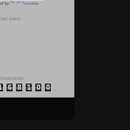
ed by
Translate
TING KAKIS
 PAGEVIEWS
1
6
8
1
0
0