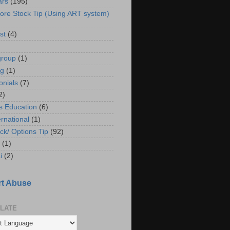
ars
(195)
ore Stock Tip (Using ART system)
st
(4)
group
(1)
ng
(1)
onials
(7)
2)
s Education
(6)
ernational
(1)
ck/ Options Tip
(92)
(1)
i
(2)
t Abuse
LATE