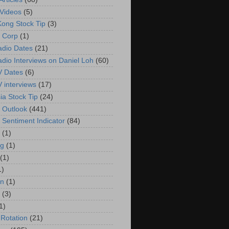
Videos
(5)
ong Stock Tip
(3)
 Corp
(1)
adio Dates
(21)
adio Interviews on Daniel Loh
(60)
V Dates
(6)
V interviews
(17)
ia Stock Tip
(24)
 Outlook
(441)
 Sentiment Indicator
(84)
(1)
g
(1)
(1)
1)
in
(1)
(3)
1)
 Rotation
(21)