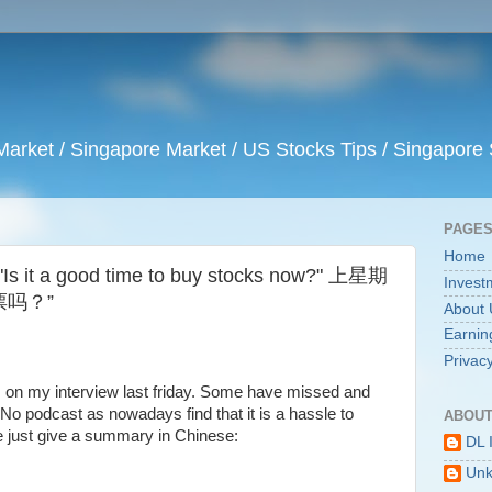
arket / Singapore Market / US Stocks Tips / Singapore 
PAGE
Home
y "Is it a good time to buy stocks now?" 上星期
Invest
票吗？”
About 
Earnin
Privacy
 on my interview last friday. Some have missed and
o podcast as nowadays find that it is a hassle to
ABOUT
e just give a summary in Chinese:
DL 
Un