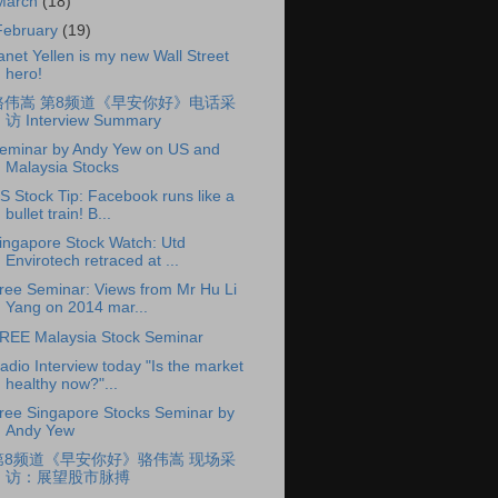
March
(18)
February
(19)
anet Yellen is my new Wall Street
hero!
骆伟嵩 第8频道《早安你好》电话采
访 Interview Summary
eminar by Andy Yew on US and
Malaysia Stocks
S Stock Tip: Facebook runs like a
bullet train! B...
ingapore Stock Watch: Utd
Envirotech retraced at ...
ree Seminar: Views from Mr Hu Li
Yang on 2014 mar...
REE Malaysia Stock Seminar
adio Interview today "Is the market
healthy now?"...
ree Singapore Stocks Seminar by
Andy Yew
第8频道《早安你好》骆伟嵩 现场采
访：展望股市脉搏