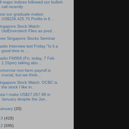
ll major indices followed our bullish
call recently
ow our graduate makes
US$226,425.75 Profits in 6 ...
ingapore Stock Watch:
UtdEnvirotech Flies as pred...
ree Singapore Stocks Seminar
adio Interview last Friday "Is it a
good time to ...
adio FM958 (Fri, today, 7 Feb
1:15pm) talking abo...
omorrow non-farm payroll is
crucial, but we think...
ingapore Stock Watch: OCBC is
the stock I like in...
ow I make US$27,057.88 in
January despite the Jan...
January
(20)
13
(418)
12
(595)