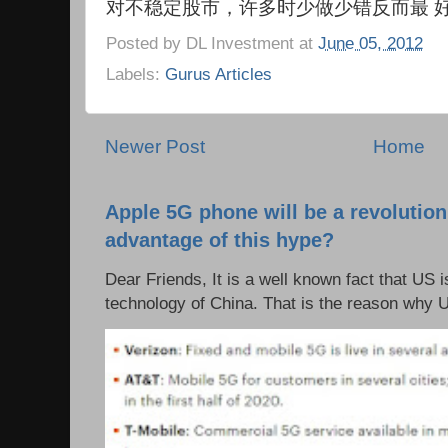
对不稳定股市，许多时少做少错反而最 
Posted by
DL Investment
at
June 05, 2012
Labels:
Gurus Articles
Newer Post
Home
Apple 5G phone will be a revolutio
advantage of this hype?
Dear Friends, It is a well known fact that US i
technology of China. That is the reason why 