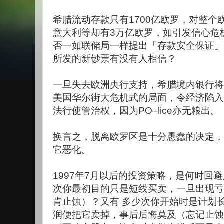
希腊流动存款只有1700亿欧罗，对整个
意大利等却有3万亿欧罗，如引发信心危
否一如联储局一样提出「存款安全保证」
所发的新钞票有没有人相信？
一旦失去欧洲央行支持，希腊境内银行将全
美国华尔街大危机式的局面，令经济陷入
法行使管治权，因为PO–lice亦无粮出。
换言之，脱离欧罗区是十分愚蠢的决定，
它恶化。
1997年7月以后的投资策略，是何时回
次你最初目的只是短线买卖，一旦出现亏
肯止蚀）？又有 多少次你开始时是计划长
润便把它卖掉，事后后悔莫及（忘记止蚀